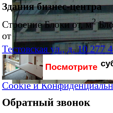
Здания бизнес-центра
2
Строение
Блоки от, м
Бло
от
Тестовская ул., д. 10
277
4
Посмотрите
Cookie и Конфиденциальн
Обратный звонок