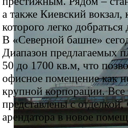
престижным. Рядом – ста
а также Киевский вокзал,
которого легко добраться
В «Северной башне» сего
Диапазон предлагаемых п
50 до 1700 кв.м, что позв
офисное помещение как н
крупной корпорации. Все
представлены с отделкой, 
арендатора в новое помещ